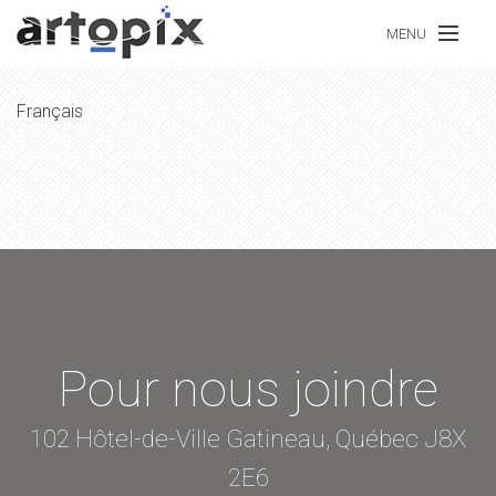
Aller au contenu principal
MENU
Langue
Français
Notre portfolio
Nos services
Quelques prix
Pour nous joindre
Nous joindre
102 Hôtel-de-Ville Gatineau, Québec J8X
EN
2E6